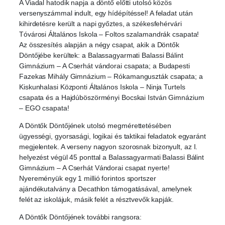
A Viadal hatodik napja a döntő előtti utolsó közös
versenyszámmal indult, egy hídépítéssel! A feladat után
kihirdetésre került a napi győztes, a székesfehérvári
Tóvárosi Általános Iskola – Foltos szalamandrák csapata!
Az összesítés alapján a négy csapat, akik a Döntők
Döntőjébe kerültek: a Balassagyarmati Balassi Bálint
Gimnázium – A Cserhát vándorai csapata; a Budapesti
Fazekas Mihály Gimnázium – Rókamanguszták csapata; a
Kiskunhalasi Központi Általános Iskola – Ninja Turtels
csapata és a Hajdúböszörményi Bocskai István Gimnázium
– EGO csapata!
A Döntők Döntőjének utolsó megmérettetésében
ügyességi, gyorsasági, logikai és taktikai feladatok egyaránt
megjelentek. A verseny nagyon szorosnak bizonyult, az I.
helyezést végül 45 ponttal a Balassagyarmati Balassi Bálint
Gimnázium – A Cserhát Vándorai csapat nyerte!
Nyereményük egy 1 millió forintos sportszer
ajándékutalvány a Decathlon támogatásával, amelynek
felét az iskolájuk, másik felét a résztvevők kapják.
A Döntők Döntőjének további rangsora: