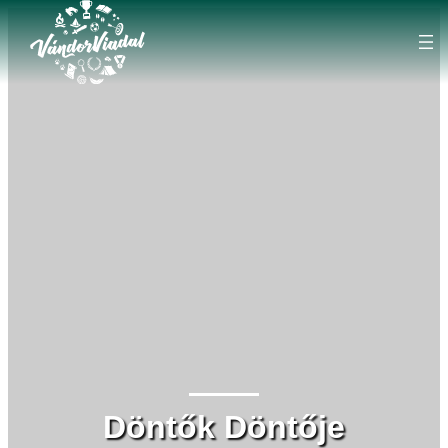
Ugrás
a
tartalomhoz
Döntők Döntője