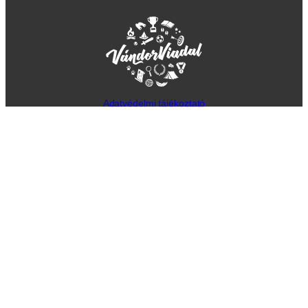
Adatvédelmi tájékoztató
+36 70 522 6998
vandorviadal2026@gmail.com
Facebook
Instagram
©
VándorViadal
2026