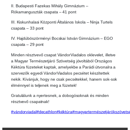
II. Budapesti Fazekas Mihály Gimnázium –
Rókamanguszták csapata – 41 pont
III. Kiskunhalasi Központi Általános Iskola – Ninja Turtels
csapata – 33 pont
IV. Hajdúböszörményi Bocskai István Gimnázium – EGO
csapata – 29 pont
Minden résztvevő csapat VándorViadalos oklevelet, illetve
a Magyar Természetjáró Szövetség jóvoltából Országos
Kéktúra füzeteket kaptak, amelyekbe a Parádi útvonalra a
szervezők egyedi VándorViadalos pecsétet készítettek
nekik. Kívánjuk, hogy ne csak pecsétekkel, hanem sok-sok
élménnyel is teljenek meg a füzetek!
Gratulálunk a nyertesnek, a dobogósoknak és minden
résztvevő csapatnak!
#vándorviadal
#decathlon
#kéktúra
#magyartermészetjárókszövets