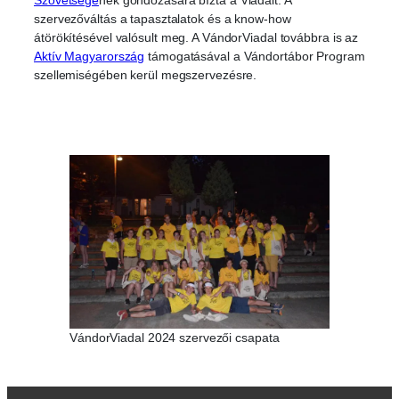
Szövetségé
nek gondozására bízta a Viadalt. A
szervezőváltás a tapasztalatok és a know-how
átörökítésével valósult meg. A VándorViadal továbbra is az
Aktív Magyarország
támogatásával a Vándortábor Program
szellemiségében kerül megszervezésre.
VándorViadal 2024 szervezői csapata