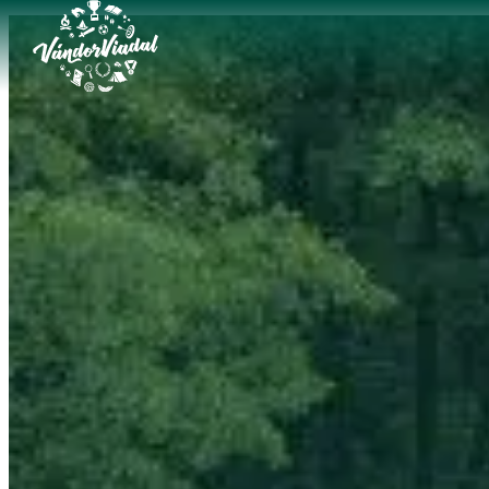
Ugrás
a
tartalomhoz