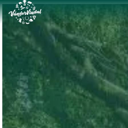
Ugrás
a
tartalomhoz