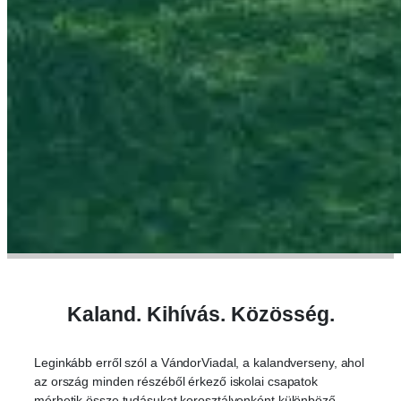
Kaland. Kihívás. Közösség.
Leginkább erről szól a VándorViadal, a kalandverseny, ahol
az ország minden részéből érkező iskolai csapatok
mérhetik össze tudásukat korosztályonként különböző