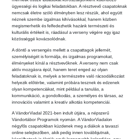
ügyességi és logikai feladatokban. A résztvevő csapatoknak
nemcsak életre szóló élményben lesz részük, ahol együtt
néznek szembe izgalmas kihívásokkal, hanem közben
megismerhetik és felfedezhetik hazánk természeti és
kulturális értékeit is, ráadásul a verseny végére egy igaz
közösséggé kovácsolódnak.
A döntő a versengés mellett a csapattagok jellemét,
személyiségét is formálja, és izgalmas programokat,
élményeket kínál a résztvevőknek. A verseny nem csak
aktív mozgásra épül, hanem teret enged az olyan
feladatoknak is, melyek a természetre való rácsodálkozást
helyezik előtérbe, valamint próbára tesznek és edzenek
olyan kompetenciákat, mint például a tanulás, a
kommunikáció, a gondolkodás, a személyes és társas, az
innovációs valamint a kreatív alkotás kompetenciái.
A VándorViadal 2021-ben indult útjára, a népszerű
Vándortábor Programok nyomán. A VándorViadalon
négyfős csapatokban küzdenek meg a diákok a tavaszi
online selejtezőben, akik pedig innen továbbjutnak,
készülhetnek is életük egyik legnagyobb kalandjára, egy