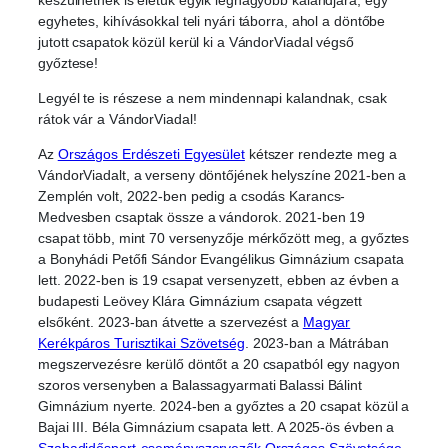
egyhetes, kihívásokkal teli nyári táborra, ahol a döntőbe
jutott csapatok közül kerül ki a VándorViadal végső
győztese!
Legyél te is részese a nem mindennapi kalandnak, csak
rátok vár a VándorViadal!
Az
Országos Erdészeti Egyesület
kétszer rendezte meg a
VándorViadalt, a verseny döntőjének helyszíne 2021-ben a
Zemplén volt, 2022-ben pedig a csodás Karancs-
Medvesben csaptak össze a vándorok. 2021-ben 19
csapat több, mint 70 versenyzője mérkőzött meg, a győztes
a Bonyhádi Petőfi Sándor Evangélikus Gimnázium csapata
lett. 2022-ben is 19 csapat versenyzett, ebben az évben a
budapesti Leövey Klára Gimnázium csapata végzett
elsőként. 2023-ban átvette a szervezést a
Magyar
Kerékpáros Turisztikai Szövetség
. 2023-ban a Mátrában
megszervezésre kerülő döntőt a 20 csapatból egy nagyon
szoros versenyben a Balassagyarmati Balassi Bálint
Gimnázium nyerte. 2024-ben a győztes a 20 csapat közül a
Bajai III. Béla Gimnázium csapata lett. A 2025-ös évben a