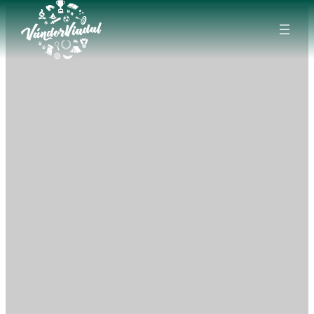
Ugrás
a
tartalomhoz