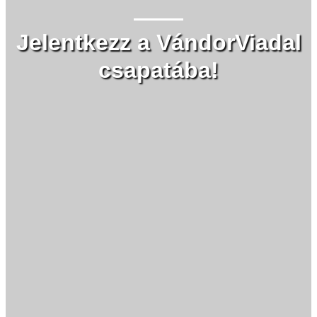
Jelentkezz a VándorViadal
csapatába!