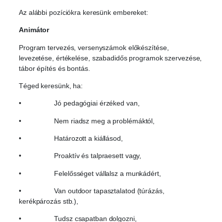
Az alábbi pozíciókra keresünk embereket:
Animátor
Program tervezés, versenyszámok előkészítése,
levezetése, értékelése, szabadidős programok szervezése,
tábor építés és bontás.
Téged keresünk, ha:
• Jó pedagógiai érzéked van,
• Nem riadsz meg a problémáktól,
• Határozott a kiállásod,
• Proaktív és talpraesett vagy,
• Felelősséget vállalsz a munkádért,
• Van outdoor tapasztalatod (túrázás,
kerékpározás stb.),
• Tudsz csapatban dolgozni,