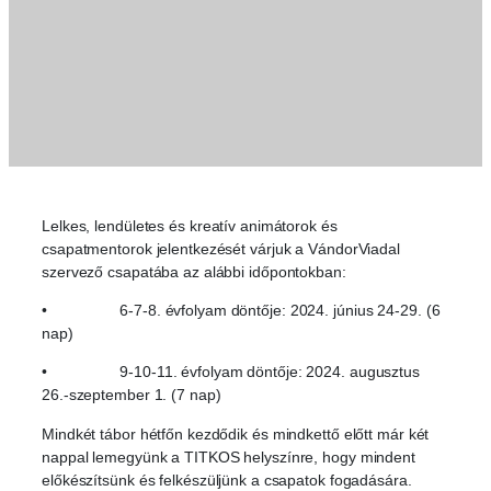
Lelkes, lendületes és kreatív animátorok és
csapatmentorok jelentkezését várjuk a VándorViadal
szervező csapatába az alábbi időpontokban:
• 6-7-8. évfolyam döntője: 2024. június 24-29. (6
nap)
• 9-10-11. évfolyam döntője: 2024. augusztus
26.-szeptember 1. (7 nap)
Mindkét tábor hétfőn kezdődik és mindkettő előtt már két
nappal lemegyünk a TITKOS helyszínre, hogy mindent
előkészítsünk és felkészüljünk a csapatok fogadására.