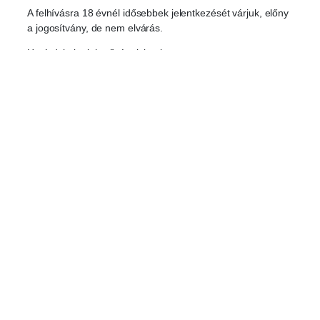
A felhívásra 18 évnél idősebbek jelentkezését várjuk, előny
a jogosítvány, de nem elvárás.
Ha érdekel a lehetőség, jelentkezz
az
info@vandorviadal.hu
e-mail címen motivációs
leveleddel, munkatapasztalatoddal és egy rövid
bemutatkozóval.
Adatvédelmi tájékoztató
+36 70 522 6998
vandorviadal2026@gmail.com